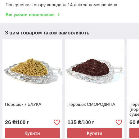
Повернення товару впродовж 14 днів за домовленістю
Всі умови повернення
З цим товаром також замовляють
Порошок ЯБЛУКА
Порошок СМОРОДИНА
Пере
(пор
суше
чер
26
135
60
₴/100 г
₴/100 г
₴
Купити
Купити