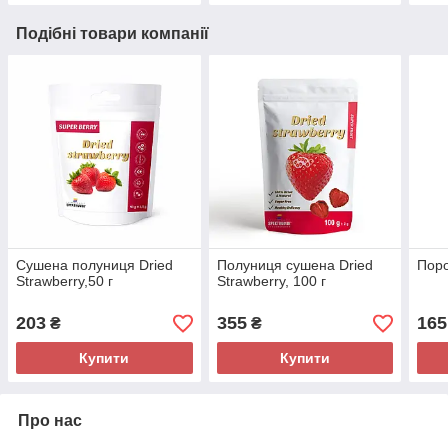
Подібні товари компанії
Сушена полуниця Dried
Полуниця сушена Dried
Поро
Strawberry,50 г
Strawberry, 100 г
203
355
165
₴
₴
Купити
Купити
Про нас