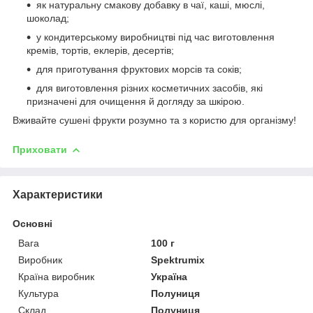
як натуральну смакову добавку в чаї, каші, мюслі,
шоколад;
у кондитерському виробництві під час виготовлення
кремів, тортів, еклерів, десертів;
для приготування фруктових морсів та соків;
для виготовлення різних косметичних засобів, які
призначені для очищення й догляду за шкірою.
Вживайте сушені фрукти розумно та з користю для організму!
Приховати
Характеристики
Основні
Вага
100 г
Виробник
Spektrumix
Країна виробник
Україна
Культура
Полуниця
Склад
Полуниця