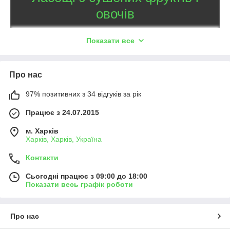
овочів
100
Більше
різноманітних продуктів із сушених
Показати все
фруктів, ягід і овочів: чіпси, скибочки, фруктові
батончики, натуральні цукерки, соки, гранола і багато
іншого. Сертифікована продукція преміум-класу за
Про нас
приємними цінами.
97% позитивних з 34 відгуків за рік
Вибрати своє ласощі
Працює з 24.07.2015
м. Харків
Харків, Харків, Україна
Особливості сушених овочів і фруктів
Контакти
Сьогодні працює з 09:00 до 18:00
Показати весь графік роботи
Спеціальна технологія сушіння
Ми використовуємо унікальну технологію «ИКВИ-
сушки», яка поєднує інфрачервоне, конвективне,
Про нас
вакуумне і імпульсний вплив. Завдяки їй фрукти і овочі