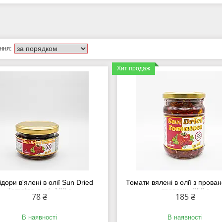
Хит продаж
дори в'ялені в олії Sun Dried
Томати вялені в олії з прова
Tomatos in oil, 100 г
травами, 250 г
78 ₴
185 ₴
В наявності
В наявності