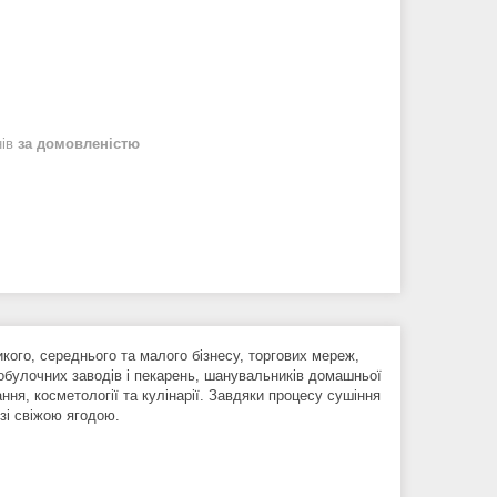
нів
за домовленістю
кого, середнього та малого бізнесу, торгових мереж,
бобулочних заводів і пекарень, шанувальників домашньої
ня, косметології та кулінарії. Завдяки процесу сушіння
 зі свіжою ягодою.