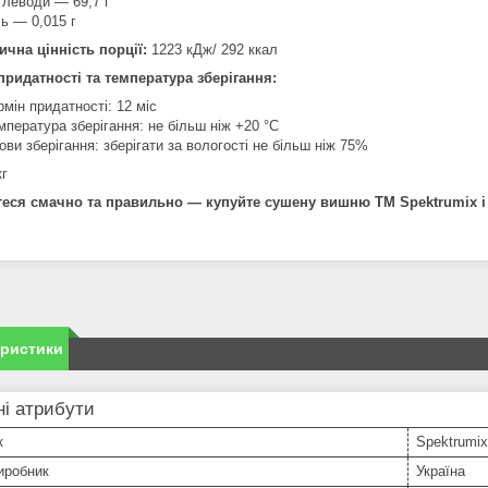
глеводи — 69,7 г
ль — 0,015 г
ична цінність порції:
1223 кДж/ 292 ккал
придатності та температура зберігання:
рмін придатності: 12 міс
мпература зберігання: не більш ніж +20 °C
ови зберігання: зберігати за вологості не більш ніж 75%
кг
еся смачно та правильно — купуйте сушену вишню ТМ Spektrumix і 
еристики
і атрибути
к
Spektrumix
иробник
Україна