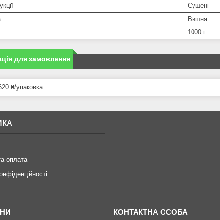
укції
Сушені
а
Вишня
1000 г
ція для замовлення
620 ₴/упаковка
МКА
та оплата
конфіденційності