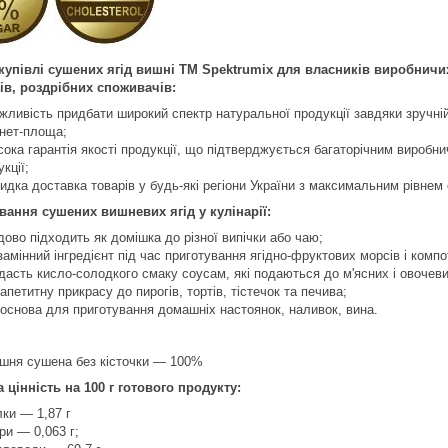
купівлі сушених ягід вишні ТМ Spektrumix для власників виробничих 
ів, роздрібних споживачів:
жливість придбати широкий спектр натуральної продукції завдяки зручні
рнет-площа;
сока гарантія якості продукції, що підтверджується багаторічним виробн
кції;
идка доставка товарів у будь-які регіони України з максимальним рівнем 
вання сушених вишневих ягід у кулінарії:
дово підходить як домішка до різної випічки або чаю;
замінний інгредієнт під час приготування ягідно-фруктових морсів і компо
дасть кисло-солодкого смаку соусам, які подаються до м'ясних і овочеви
 апетитну прикрасу до пирогів, тортів, тістечок та печива;
 основа для приготування домашніх настоянок, наливок, вина.
шня сушена без кісточки — 100%
 цінність на 100 г готового продукту:
лки — 1,87 г
ри — 0,063 г;