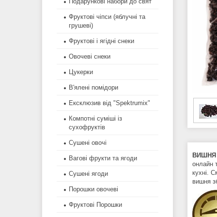
Подарункові набори до свят
Фруктові чіпси (яблучні та
грушеві)
Фруктові і ягідні снеки
Овочеві снеки
Цукерки
В'ялені помідори
Ексклюзив від "Spektrumix"
Компотні суміші із
сухофруктів
Сушені овочі
ВИШНЯ 
Вагові фрукти та ягоди
онлайн 
кухні. 
Сушені ягоди
вишня зб
Порошки овочеві
Фруктові Порошки