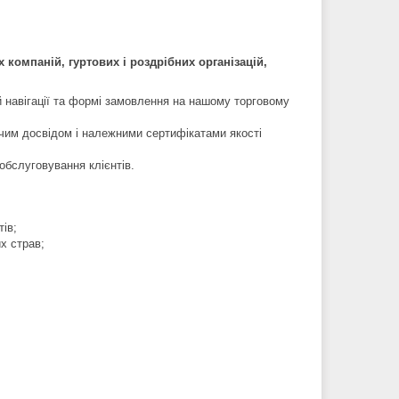
компаній, гуртових і роздрібних організацій,
й навігації та формі замовлення на нашому торговому
ичим досвідом і належними сертифікатами якості
обслуговування клієнтів.
тів;
х страв;