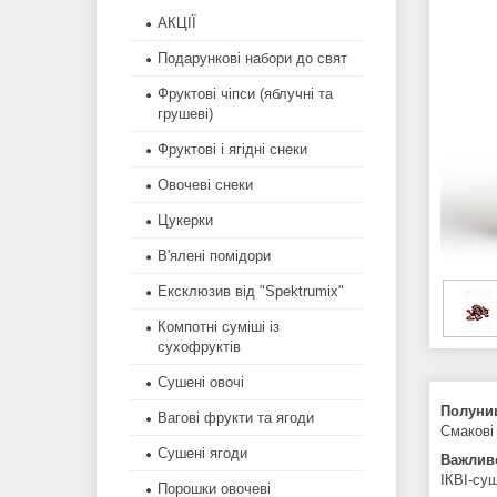
АКЦІЇ
Подарункові набори до свят
Фруктові чіпси (яблучні та
грушеві)
Фруктові і ягідні снеки
Овочеві снеки
Цукерки
В'ялені помідори
Ексклюзив від "Spektrumix"
Компотні суміші із
сухофруктів
Сушені овочі
Полуни
Вагові фрукти та ягоди
Смакові 
Сушені ягоди
Важлив
ІКВІ-суш
Порошки овочеві