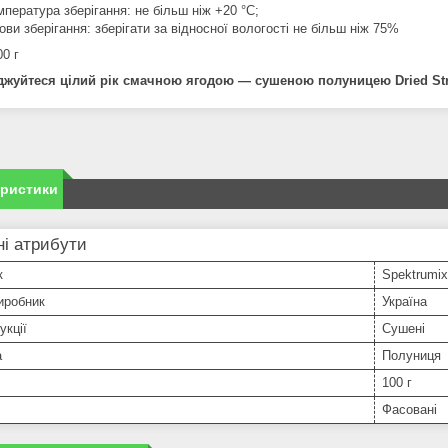
мпература зберігання: не більш ніж +20 °C;
ови зберігання: зберігати за відносної вологості не більш ніж 75%
00 г
жуйтеся цілий рік смачною ягодою — сушеною полуницею Dried Str
еристики
і атрибути
к
Spektrumix
иробник
Україна
укції
Сушені
а
Полуниця
100 г
Фасовані