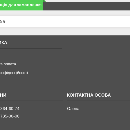
ція для замовлення
5 ₴
МКА
та оплата
конфіденційності
 364-60-74
Олена
 735-00-00