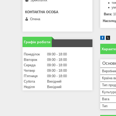
Spektrumix
те
ум
Вага:
1
Олена
Насолод
Графік роботи
Характ
Понеділок
09:00
18:00
Вівторок
09:00
18:00
Основн
Середа
09:00
18:00
Четвер
09:00
18:00
Виробни
Пʼятниця
09:00
18:00
Країна в
Субота
Вихідний
Тип прод
Неділя
Вихідний
Культур
Вага
Тип