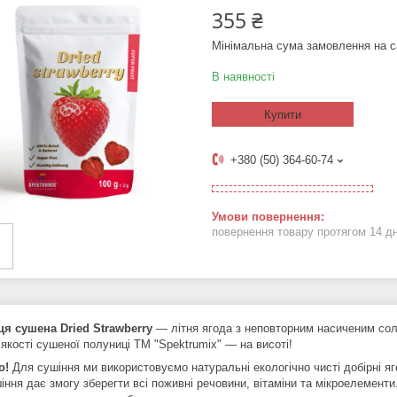
355 ₴
Мінімальна сума замовлення на с
В наявності
Купити
+380 (50) 364-60-74
повернення товару протягом 14 д
ця сушена
Dried
Strawberry
— літня ягода з неповторним насиченим сол
якості сушеної полуниці ТМ "Spektrumix" — на висоті!
о!
Для сушіння ми використовуємо натуральні екологічно чисті добірні яго
іння дає змогу зберегти всі поживні речовини, вітаміни та мікроелементи