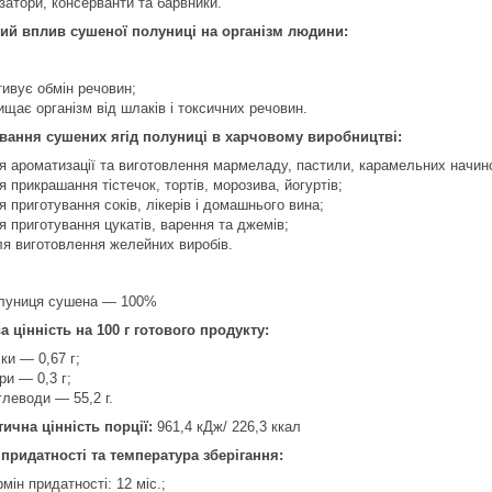
затори, консерванти та барвники.
ий вплив сушеної полуниці на організм людини:
тивує обмін речовин;
ищає організм від шлаків і токсичних речовин.
вання сушених ягід полуниці в харчовому виробництві:
я ароматизації та виготовлення мармеладу, пастили, карамельних начинок,
я прикрашання тістечок, тортів, морозива, йогуртів;
я приготування соків, лікерів і домашнього вина;
я приготування цукатів, варення та джемів;
я виготовлення желейних виробів.
луниця сушена — 100%
 цінність на 100 г готового продукту:
лки — 0,67 г;
ри — 0,3 г;
глеводи — 55,2 г.
ична цінність порції:
961,4 кДж/ 226,3 ккал
придатності та температура зберігання:
рмін придатності: 12 міс.;