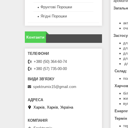
аромати
Фруктові Порошки
Загальн
Ягідні Порошки
ак
оч
Застосу
Контакти
дл
дл
дл
дл
+380 (50) 364-60-74
дл
+380 (57) 735-00-00
Склад:
по
Харчова
spektrumix15@gmail.com
бі
жи
ву
Харків, Харків, Україна
Енергет
Термін 
те