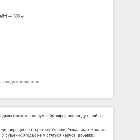
айті — 500 ₴
нів
за домовленістю
одким смаком подарує неймовірну насолоду цілий рік.
ди, вирощені на території України. Унікальна технологія
. У сушених ягодах не містяться харчові добавки,