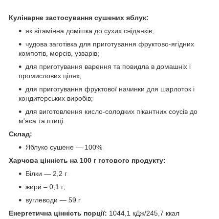
Кулінарне застосування сушених яблук:
як вітамінна домішка до сухих сніданків;
чудова заготівка для приготування фруктово-ягідних
компотів, морсів, узварів;
для приготування варення та повидла в домашніх і
промислових цілях;
для приготування фруктової начинки для шарлоток і
кондитерських виробів;
для виготовлення кисло-солодких пікантних соусів до
м'яса та птиці.
Склад:
Яблуко сушене — 100%
Харчова цінність на 100 г готового продукту:
Білки — 2,2 г
жири – 0,1 г;
вуглеводи — 59 г
Енергетична цінність порції:
1044,1 кДж/245,7 ккал