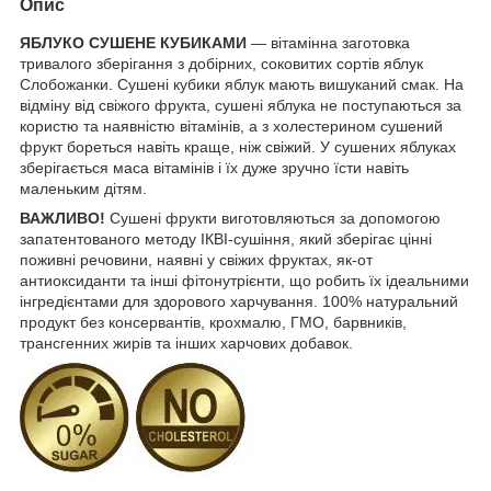
Опис
ЯБЛУКО СУШЕНЕ КУБИКАМИ
— вітамінна заготовка
тривалого зберігання з добірних, соковитих сортів яблук
Слобожанки. Сушені кубики яблук мають вишуканий смак. На
відміну від свіжого фрукта, сушені яблука не поступаються за
користю та наявністю вітамінів, а з холестерином сушений
фрукт бореться навіть краще, ніж свіжий. У сушених яблуках
зберігається маса вітамінів і їх дуже зручно їсти навіть
маленьким дітям.
ВАЖЛИВО!
Сушені фрукти виготовляються за допомогою
запатентованого методу ІКВІ-сушіння, який зберігає цінні
поживні речовини, наявні у свіжих фруктах, як-от
антиоксиданти та інші фітонутрієнти, що робить їх ідеальними
інгредієнтами для здорового харчування. 100% натуральний
продукт без консервантів, крохмалю, ГМО, барвників,
трансгенних жирів та інших харчових добавок.