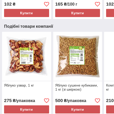
102
165
102
₴
₴/100 г
Купити
Купити
Подібні товари компанії
Яблуко узвар, 1 кг
Яблуко сушене кубиками,
Комп
1 кг (зі шкіркою)
кг
275
500
210
₴/упаковка
₴/упаковка
Купити
Купити