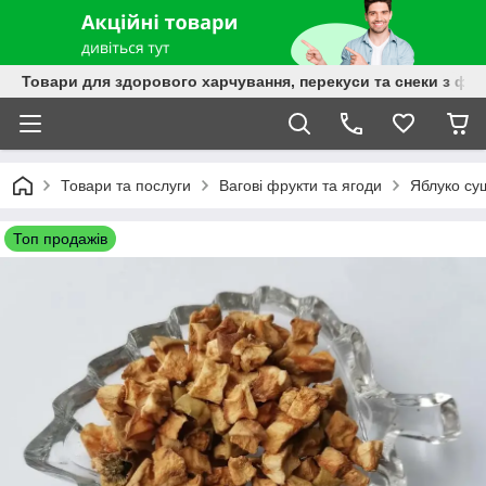
Товари для здорового харчування, перекуси та снеки з фру
Товари та послуги
Вагові фрукти та ягоди
Яблуко суш
Топ продажів