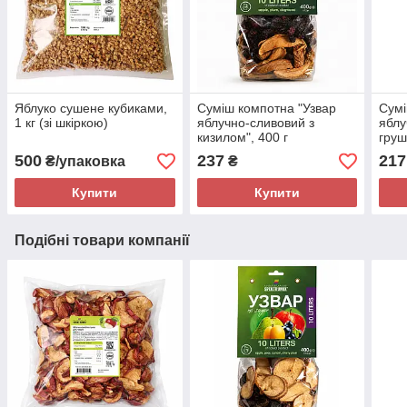
Яблуко сушене кубиками,
Суміш компотна "Узвар
Сумі
1 кг (зі шкіркою)
яблучно-сливовий з
яблу
кизилом", 400 г
груш
500
237
217
₴/упаковка
₴
Купити
Купити
Подібні товари компанії