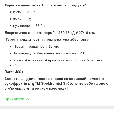
Харчова цінність на 100 г готового продукту:
білки — 2,5 г
жири – 0 г;
вуглеводи — 66,2 г
Енергетична цінність порції:
1150,18 кДж/ 274,9 ккал
Термін придатності та температура зберігання:
Термін придатності: 12 міс
Температура зберігання: не більш ніж +20 °C
Умови зберігання: зберігати за вологості не більш ніж
75%
Вага:
400 г
Замініть шкідливі газовані напої на корисний компот із
сухофруктів від ТМ Spektrumix! Забезпечте себе та свою
сім'ю справжнім смаком насолоди!
Приховати