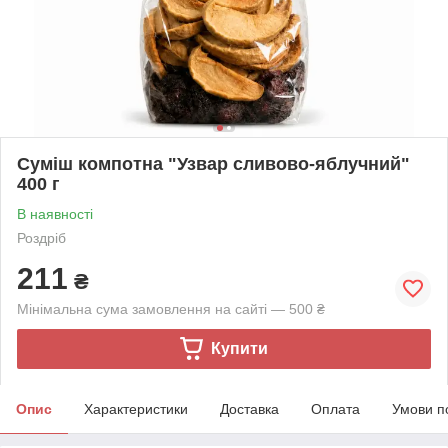
Суміш компотна "Узвар сливово-яблучний"
400 г
В наявності
Роздріб
211
₴
Мінімальна сума замовлення на сайті — 500 ₴
Купити
Опис
Характеристики
Доставка
Оплата
Умови п