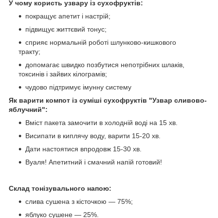
У чому користь узвару із сухофруктів:
покращує апетит і настрій;
підвищує життєвий тонус;
сприяє нормальній роботі шлунково-кишкового
тракту;
допомагає швидко позбутися непотрібних шлаків,
токсинів і зайвих кілограмів;
чудово підтримує імунну систему
Як варити компот із суміші сухофруктів "Узвар сливово-
яблучний":
Вміст пакета замочити в холодній воді на 15 хв.
Висипати в киплячу воду, варити 15-20 хв.
Дати настоятися впродовж 15-30 хв.
Вуаля! Апетитний і смачний напій готовий!
Склад тонізувального напою:
слива сушена з кісточкою — 75%;
яблуко сушене — 25%.