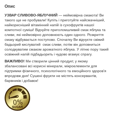
Опис
УЗВАР СЛИВОВО-ЯБЛУЧНИЙ
— неймовірна смакота! Ви
такого ще не пробували! Купіть і приготуйте найсмачніший,
найкорисніший вітамінний напій із сухофруктів нашої
компотної суміші! Відчуйте приголомшливий смак яблука та
сливи, які неймовірно доповнюють один одного. Розкриття
смаку відбувається поступово. Спочатку Ви відчуєте свіжий
бадьорий кислуватий смак сливи, потім він доповниться
солодкуватим смаком ароматного яблука. У літню пору такий
освіжний напій підбадьорить і чудово вгамує спрагу.
ВАЖЛИВО!
Ми створили цінний продукт, у якому
збалансовані всі корисні мінерали, мікроелементи для
підтримки фізичного, психологічного та емоційного здоров'я
впродовж дня! Сушені фрукти не містять консервантів,
барвників і добавок!