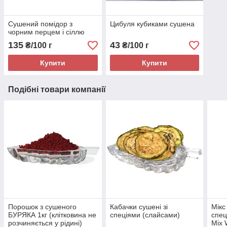
Сушений помідор з
Цибуля кубиками сушена
чорним перцем і сіллю
135
43
₴/100 г
₴/100 г
Купити
Купити
Подібні товари компанії
Порошок з сушеного
Кабачки сушені зі
Мікс
БУРЯКА 1кг (клітковина не
спеціями (слайсами)
спец
розчиняється у рідині)
Mix 