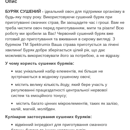
Опис
БУРЯК СУШЕНИЙ -
ідеальний овоч для підтримки організму в
будь-яку пору року. Використовуючи сушений буряк при
приготуванні смачних страв, Ви заощадите час і гроші. Вам не
треба чистити овоч перед приготуванням, мити та різати! Всю
роботу ми зробили за Вас! Червоний сушений буряк вже
готовий до приготування та вживання в сирому вигляді. З
буряком ТМ Spektrumix Ваша страва приготується за лічені
хвилини! Буряк добре зберігається цілий рік, що дає
можливість використовувати його за потребою, а не відразу.
У чому користь сушених буряків:
має унікальний набір елементів, які більше не
зустрічаються в жодному сушеному овочі;
містить велику кількість йоду, який бере участь у
регулюванні працездатності центральної нервової
систем та емоційного тонусу;
містить багато цінних мікроелементів, таких як залізо,
калій, магній, молібден.
Кулінарне застосування сушених буряків:
відмінний інгредієнт для приготування смачного
борщу, буряка та інших червоних супів;