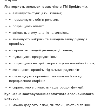
Яка користь апельсинових чіпсів ТМ
Spektrumix:
активізують функції кишківника;
нормалізують обмін речовин;
покращують апетит;
знімають втому, апатію та млявість;
зменшують набряки та виводять зайву рідину з
організму;
сприяють швидкій регенерації тканин;
підвищують працездатність;
покращують настрій і нормалізують емоційний фон;
захищають організм від вільних радикалів;
омолоджують організм і захищають його від
передчасного старіння;
сприятливо впливають на детородні функції.
Кулінарне застосування ароматного апельсинового
цитруса:
можна додавати в чай, глінтвейн, коктейлі та інші