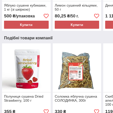
Яблуко сушене кубиками,
Лимон сушений кільцями,
Диня
1 кг (зі шкіркою)
50 г
500
80,25
1 1
₴/упаковка
₴/50 г.
Купити
Купити
Подібні товари компанії
Полуниця сушена Dried
Соломка яблучна сушена
Скиб
Strawberry, 100 г
СОЛОДИНКА, 300г
апел
100 
355
330
119
₴
₴