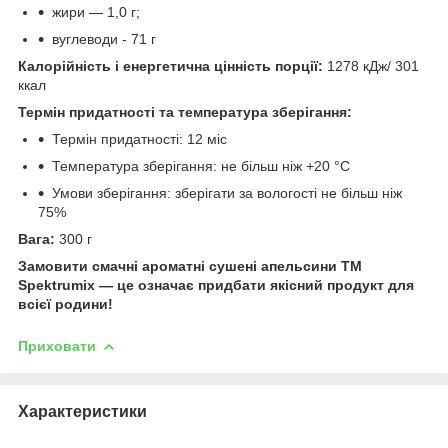
жири — 1,0 г;
вуглеводи - 71 г
Калорійність і енергетична цінність порції:
1278 кДж/ 301
ккал
Термін придатності та температура зберігання:
Термін придатності: 12 міс
Температура зберігання: не більш ніж +20 °C
Умови зберігання: зберігати за вологості не більш ніж
75%
Вага:
300 г
Замовити смачні ароматні сушені апельсини ТМ
Spektrumix — це означає придбати якісний продукт для
всієї родини!
Приховати
Характеристики