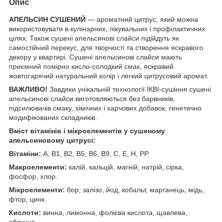
Опис
АПЕЛЬСИН СУШЕНИЙ
— ароматний цитрус, який можна
використовувати в кулінарних, лікувальних і профілактичних
цілях. Також сушені апельсинові слайси підійдуть як
самостійний перекус, для творчості та створення яскравого
декору у квартирі. Сушені апельсинові слайси мають
приємний помірно кисло-солодкий смак, яскравий
жовтогарячий натуральний колір і легкий цитрусовий аромат.
ВАЖЛИВО!
Завдяки унікальній технології ІКВІ-сушіння сушені
апельсинові слайси виготовляються без барвників,
підсилювачів смаку, хімічних і харчових добавок, генетично
модифікованих складників.
Вміст вітамінів і мікроелементів у сушеному
апельсиновому цитрусі:
Вітаміни:
А, В1, В2, В5, В6, В9, C, Е, Н, PP.
Макроелементи:
калій, кальцій, магній, натрій, сірка,
фосфор, хлор.
Мікроелементи:
бор, залізо, йод, кобальт, марганець, мідь,
фтор, цинк.
Кислоти:
винна, лимонна, фолієва кислота, щавлева,
яблучна.