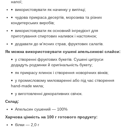
напої;
використовувати як начинку у випічці;
чудова прикраса десертів, морозива та різних
кондитерських виробів;
використовувати як основний інгредієнт для
приготування спиртових наливок і настоянок;
додавати до м'ясних страв, фруктових салатів.
Як можна використовувати сушені апельсинові слайси:
у створенні фруктових букетів. Сушені цитруси
додадуть родзинки й оригінальність букету;
як прикрасу ялинок і створення новорічних вінків;
у промисловому миловаренні або під час створення
hand-made мила;
у виготовленні декоративних свічок.
Склад:
Апельсин сушений — 100%
Харчова цінність на 100 г готового продукту:
білки — 2,0 г