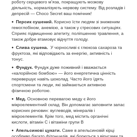
роботу серцевого м'яза, покращують мозкову
діяльність, нормалізують нервову систему. Від розладів і
депресій — Choco Secret ваш помічник!
Персик сушений.
Корисно їсти людям зі зниженим
гемоглобіном, анемією, а також у стресових ситуаціях.
Сприяє підвищенню апетиту, поліпшенню травлення, а
також добре втамовує відчуття голоду.
Слива сушена.
У чорносливі є глюкоза сахароза та
фруктоза, які відповідають за енергію, активність і
тонус.
Фундук.
Фундук дуже поживний і вважається
«калорійною бомбою» — його енергетична цінність
перевершує навіть шоколад. Часто його їдять
спортсмени та люди, які займаються активною
фізичною роботою.
Мед
.
Основною перевагою меду є його
мікроелементний склад. Він допомагає заповнити запас
корисних речовин: вуглеводів, мінералів і
мікроелементів. Крім того, мед містить органічні
кислоти, вітамін С і вітаміни групи B
Апельсинові цукати
.
Саме в апельсиновій кірці
особливо багато фітонцидів, які борються з вірусами та