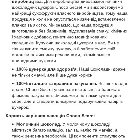
виробництва.
Для виробництва дивовижної начинки
шоколадних цукерок Choco Secret ми використовуємо
найкращі сухофрукти власного виробництва, тому наша
продукція ніколи не опуститься нижче від встановленої
планки за якістю. Ми знаємо, що наша продукція
виготовлена без барвників, підсилювачів смаку, хімічних
і харчових добавок, генетично модифікованих
складників. Купуючи шоколадні цукерки в нас, Ви не
тільки купите смачну цукерку, а й забезпечите свій
організм поживними речовинами, вітамінами та
природними цукрами.
100% цукерка для здоров'я
. Наші шоколадні драже
не тільки смачні, але й ще дуже корисні.
100% стильне та красиве пакування.
Всі шоколадні
драже Choco Secret упаковані в стильне та барвисте
фірмове пакування. Ви зможете не тільки купити для
себе, але й створити шикарний подарунковий набір із
цукерок.
Користь чарівних ласощів Choco Secret
Молочний шоколад
.
У молочному шоколаді
міститься багато кальцію, заліза, калію та магнію, а
також речовина теобромін. Ці компоненти стимулюють