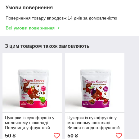
Умови повернення
Повернення товару впродовж 14 днів за домовленістю
Всі умови повернення
З цим товаром також замовляють
Цукерки із сухофруктів у
Цукерки із сухофруктів у
молочному шоколаді.
молочному шоколаді.
Полуниця у фруктовій
Вишня в ягідно-фруктовій
оболонці з чорним
оболонці, 50 г
50
50
₴
₴
перцем, 50 г