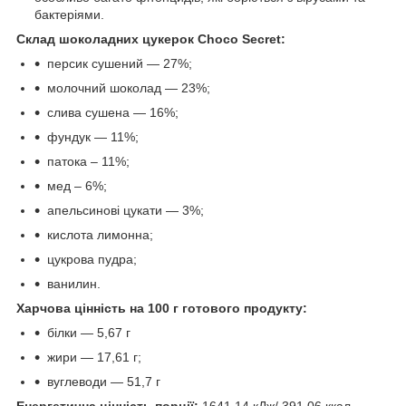
бактеріями.
Склад шоколадних цукерок Choco Secret:
персик сушений — 27%;
молочний шоколад — 23%;
слива сушена — 16%;
фундук — 11%;
патока – 11%;
мед – 6%;
апельсинові цукати — 3%;
кислота лимонна;
цукрова пудра;
ванилин.
Харчова цінність на 100 г готового продукту:
білки — 5,67 г
жири — 17,61 г;
вуглеводи — 51,7 г
Енергетична цінність порції:
1641,14 кДж/ 391,06 ккал