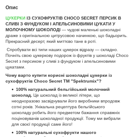
Опис
ЦУКЕРКИ
ІЗ СУХОФРУКТІВ
CHOCO
SECRET ПЕРСИК В
СЛИВІ З ФУНДУКОМ І АПЕЛЬСИНОВИМИ ЦУКАТИ У
МОЛОЧНОМУ ШОКОЛОДІ
— чудові маленькі шоколадні
драже з оригінальною цитрусовою начинкою, що бадьорить.
Прекрасний десерт, який миттєво тане в роті.
Спробувати всі типи наших цукерок відразу — складно.
Почніть свою цукеркову подорож із фруктів у шоколаді Choco
Secret з персиком у сливі з фундуком і апельсиновими
цукатами.
Чому варто купити корисні шоколадні цукерки із
сухофруктів Choco Secret ТМ "
Spektrumix"?
100% натуральний бельгійський молочний
шоколад.
Це шоколад із великої літери, що
неодноразово засвідчували його виробники впродовж
сотні років. Унікальна рецептура бельгійського
шоколаду робить його предметом бажання справжніх
поціновувачів шоколадної продукції. Тому ми вибрали
для своєї продукції саме його!
100% натуральні сухофрукти нашого