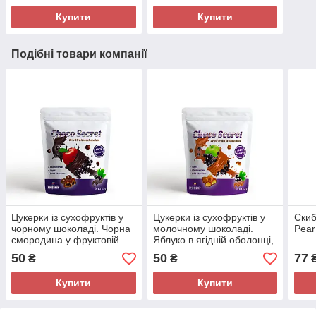
Купити
Купити
Подібні товари компанії
Цукерки із сухофруктів у
Цукерки із сухофруктів у
Скиб
чорному шоколаді. Чорна
молочному шоколаді.
Pear
смородина у фруктовій
Яблуко в ягідній оболонці,
оболонці, 50 г
50 г
50
50
77
₴
₴
Купити
Купити