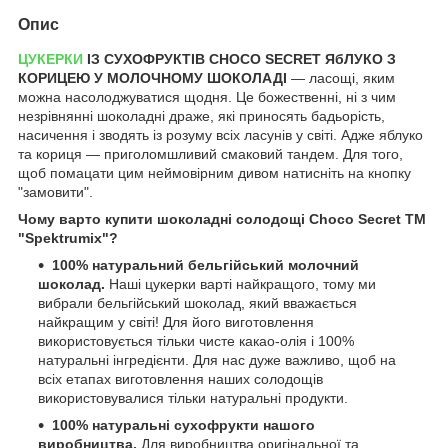
Опис
ЦУКЕРКИ
ІЗ СУХОФРУКТІВ
CHOCO
SECRET ЯбЛУКО З
КОРИЦЕЮ У МОЛОЧНОМУ ШОКОЛАДІ
— ласощі, яким
можна насолоджуватися щодня. Це божественні, ні з чим
незрівнянні шоколадні драже, які приносять бадьорість,
насичення і зводять із розуму всіх ласунів у світі. Адже яблуко
та кориця — приголомшливий смаковий тандем. Для того,
щоб помацати цим неймовірним дивом натисніть на кнопку
"замовити".
Чому варто купити шоколадні солодощі Choco Secret ТМ
"
Spektrumix"?
100% натуральний бельгійський молочний
шоколад.
Наші цукерки варті найкращого, тому ми
вибрали бельгійський шоколад, який вважається
найкращим у світі! Для його виготовлення
використовується тільки чисте какао-олія і 100%
натуральні інгредієнти. Для нас дуже важливо, щоб на
всіх етапах виготовлення наших солодощів
використовувалися тільки натуральні продукти.
100% натуральні сухофрукти нашого
виробництва.
Для виробництва оригінальної та