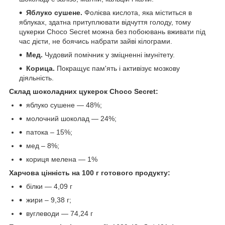
Яблуко сушене
.
Фолієва кислота, яка міститься в
яблуках, здатна притуплювати відчуття голоду, тому
цукерки Choco Secret можна без побоювань вживати під
час дієти, не боячись набрати зайві кілограми.
Мед
.
Чудовий помічник у зміцненні імунітету.
Корица
.
Покращує пам'ять і активізує мозкову
діяльність.
Склад шоколадних цукерок Choco Secret:
яблуко сушене — 48%;
молочний шоколад — 24%;
патока – 15%;
мед – 8%;
кориця мелена — 1%
Харчова цінність на 100 г готового продукту:
білки — 4,09 г
жири – 9,38 г;
вуглеводи — 74,24 г