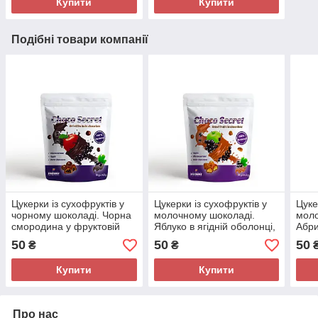
Купити
Купити
Подібні товари компанії
Цукерки із сухофруктів у
Цукерки із сухофруктів у
Цуке
чорному шоколаді. Чорна
молочному шоколаді.
моло
смородина у фруктовій
Яблуко в ягідній оболонці,
Абри
оболонці, 50 г
50 г
50
50
50
₴
₴
Купити
Купити
Про нас