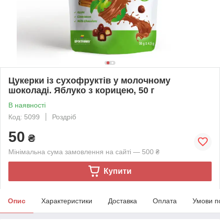
Цукерки із сухофруктів у молочному
шоколаді. Яблуко з корицею, 50 г
В наявності
Код: 5099
Роздріб
50
₴
Мінімальна сума замовлення на сайті — 500 ₴
Купити
Опис
Характеристики
Доставка
Оплата
Умови п