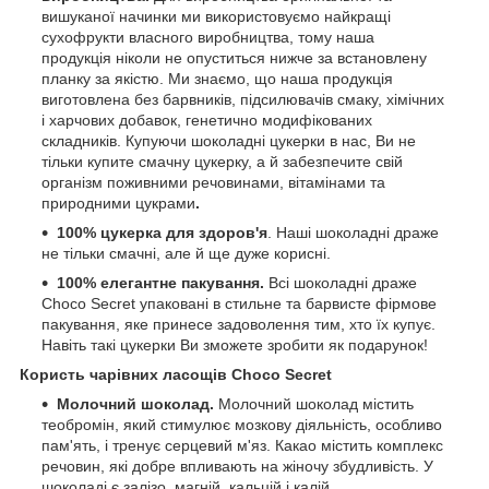
вишуканої начинки ми використовуємо найкращі
сухофрукти власного виробництва, тому наша
продукція ніколи не опуститься нижче за встановлену
планку за якістю. Ми знаємо, що наша продукція
виготовлена без барвників, підсилювачів смаку, хімічних
і харчових добавок, генетично модифікованих
складників. Купуючи шоколадні цукерки в нас, Ви не
тільки купите смачну цукерку, а й забезпечите свій
організм поживними речовинами, вітамінами та
природними цукрами
.
100% цукерка для здоров'я
. Наші шоколадні драже
не тільки смачні, але й ще дуже корисні.
100% елегантне пакування.
Всі шоколадні драже
Choco Secret упаковані в стильне та барвисте фірмове
пакування, яке принесе задоволення тим, хто їх купує.
Навіть такі цукерки Ви зможете зробити як подарунок!
Користь чарівних ласощів Choco Secret
Молочний шоколад
.
Молочний шоколад містить
теобромін, який стимулює мозкову діяльність, особливо
пам'ять, і тренує серцевий м'яз. Какао містить комплекс
речовин, які добре впливають на жіночу збудливість. У
шоколаді є залізо, магній, кальцій і калій.