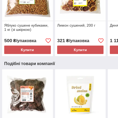
Яблуко сушене кубиками,
Лимон сушений, 200 г
Диня
1 кг (зі шкіркою)
500
321
1 1
₴/упаковка
₴/упаковка
Купити
Купити
Подібні товари компанії