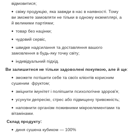
відмовитися;
свіжу продукцію, яка завжди в нас в наявності. Тому
ви зможете замовляти не тільки в одному екземплярі, а
й великими партіями;
товар без націнки;
чудовий сервіс,
швидке надсилання та доставляння вашого
замовлення в будь-яку точку світу;
індивідуальний підхід.
Ви залишитеся не тільки задоволені покупкою, але й ще
:
зможете потішити себе та своїх клієнтів корисним
сушеним фруктом;
зміцнити імунітет і поліпшити психологічне здоров'я;
усунути депресію, стрес або підвищену тривожність;
наповнити організм поживними мікроелементами та
вітамінами.
Склад продукту:
диня сушена кубиком — 100%