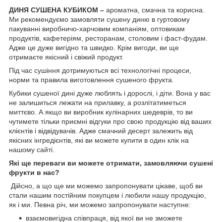
ДИНЯ СУШЕНА КУБИКОМ –
ароматна, смачна та корисна.
Ми рекомендуємо замовляти сушену диню в гуртовому
пакуванні виробничо-харчовим компаніям, оптовикам
продуктів, кафетеріям, ресторанам, столовим і фаст-фудам.
Адже це дуже вигідно та швидко. Крім вигоди, ви ще
отримаєте якісний і свіжий продукт.
Під час сушіння дотримуються всі технологічні процеси,
норми та правила виготовлення сушеного фрукта.
Кубики сушеної дині дуже люблять і дорослі, і діти. Вона у вас
не залишиться лежати на прилавку, а розлітатиметься
миттєво. А якщо ви виробник кулінарних шедеврів, то ви
чутимете тільки приємні відгуки про свою продукцію від ваших
клієнтів і відвідувачів. Адже смачний десерт залежить від
якісних інгредієнтів, які ви можете купити в один клік на
нашому сайті.
Які ще переваги ви можете отримати, замовляючи сушені
фрукти в нас?
Дійсно, а що ще ми можемо запропонувати цікаве, щоб ви
стали нашим постійним покупцем і любили нашу продукцію,
як і ми. Певна річ, ми можемо запропонувати наступне:
взаємовигідна співпраця, від якої ви не зможете