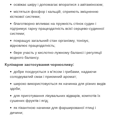
освіжає шкіру і допомагає впоратися з авітамінозом;
містяться фосфор і кальцій, сприяють зміцненню
кісткової системи;
благотворно впливає на пружність стінок судин і
підтримує гарну працездатність всієї серцево-судинної
системи;
покращує загальний стан організму, тонізує,
відновлює працездатність;
бере участь у кислотно-лужному балансі і регуляції
водного балансу.
Кулінарне застосування чорносливу:
добре поєднується з м'ясом і грибами, надаючи
солодкуватий смак і приємний аромат;
широко використовується як начинка для різних видів
здоби;
для приготування лікувальних відварів, компотів їх
сушених фруктів і ягід;
як пікантною начинки для фаршированої птиці і
дичини;