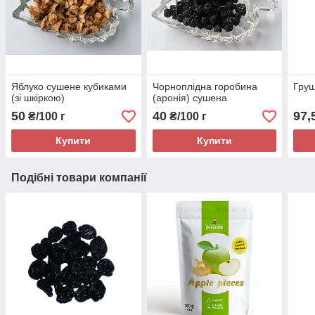
Яблуко сушене кубиками
Чорноплідна горобина
Груш
(зі шкіркою)
(аронія) сушена
50
40
97,
₴/100 г
₴/100 г
Купити
Купити
Подібні товари компанії