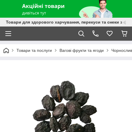
Товари для здорового харчування, перекуси та снеки з фру
Товари та послуги
Вагові фрукти та ягоди
Чорнослив 