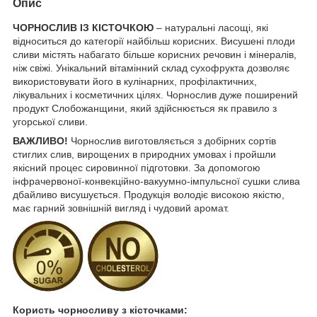
Опис
ЧОРНОСЛИВ ІЗ КІСТОЧКОЮ
– натуральні ласощі, які
відноситься до категорії найбільш корисних. Висушені плоди
сливи містять набагато більше корисних речовин і мінералів,
ніж свіжі. Унікальний вітамінний склад сухофрукта дозволяє
використовувати його в кулінарних, профілактичних,
лікувальних і косметичних цілях. Чорнослив дуже поширений
продукт Слобожанщини, який здійснюється як правило з
угорської сливи.
ВАЖЛИВО!
Чорнослив виготовляється з добірних сортів
стиглих слив, вирощених в природних умовах і пройшли
якісний процес сировинної підготовки. За допомогою
інфрачервоної-конвекційно-вакуумно-імпульсної сушки слива
дбайливо висушується. Продукція володіє високою якістю,
має гарний зовнішній вигляд і чудовий аромат.
Користь чорносливу з кісточками: