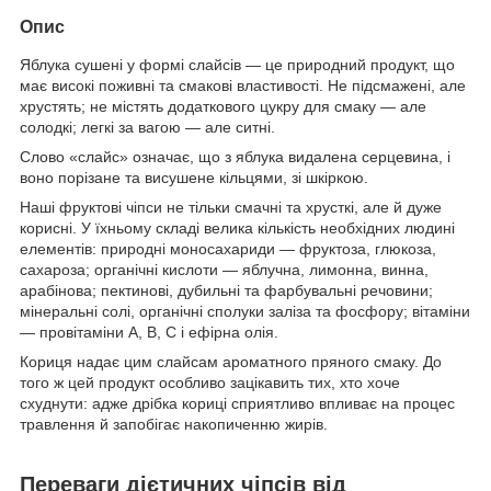
Опис
Яблука сушені у формі слайсів — це природний продукт, що
має високі поживні та смакові властивості. Не підсмажені, але
хрустять; не містять додаткового цукру для смаку — але
солодкі; легкі за вагою — але ситні.
Слово «слайс» означає, що з яблука видалена серцевина, і
воно порізане та висушене кільцями, зі шкіркою.
Наші фруктові чіпси не тільки смачні та хрусткі, але й дуже
корисні. У їхньому складі велика кількість необхідних людині
елементів: природні моносахариди — фруктоза, глюкоза,
сахароза; органічні кислоти — яблучна, лимонна, винна,
арабінова; пектинові, дубильні та фарбувальні речовини;
мінеральні солі, органічні сполуки заліза та фосфору; вітаміни
— провітаміни А, В, С і ефірна олія.
Кориця надає цим слайсам ароматного пряного смаку. До
того ж цей продукт особливо зацікавить тих, хто хоче
схуднути: адже дрібка кориці сприятливо впливає на процес
травлення й запобігає накопиченню жирів.
Переваги дієтичних чіпсів від