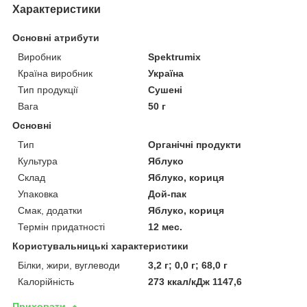
Характеристики
Основні атрибути
Виробник
Spektrumix
Країна виробник
Україна
Тип продукції
Сушені
Вага
50 г
Основні
Тип
Органічні продукти
Культура
Яблуко
Склад
Яблуко, кориця
Упаковка
Дой-пак
Смак, додатки
Яблуко, кориця
Термін придатності
12 мес.
Користувальницькі характеристики
Білки, жири, вуглеводи
3,2 г; 0,0 г; 68,0 г
Калорійність
273 ккал/кДж 1147,6
Приховати