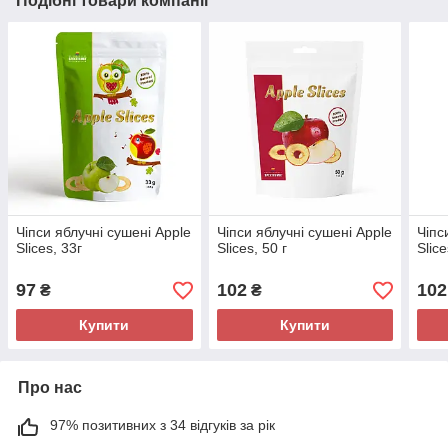
Подібні товари компанії
Чіпси яблучні сушені Apple
Чіпси яблучні сушені Apple
Чіпс
Slices, 33г
Slices, 50 г
Slice
97
102
102
₴
₴
Купити
Купити
Про нас
97% позитивних з 34 відгуків за рік