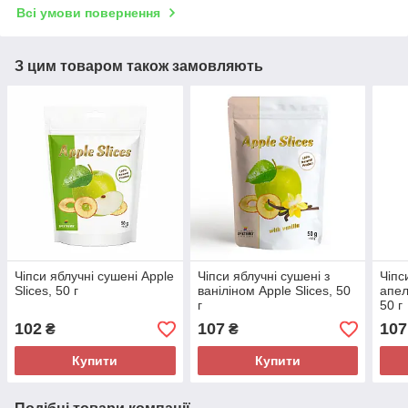
Всі умови повернення
З цим товаром також замовляють
Чіпси яблучні сушені Apple
Чіпси яблучні сушені з
Чіпс
Slices, 50 г
ваніліном Apple Slices, 50
апел
г
50 г
102
107
107
₴
₴
Купити
Купити