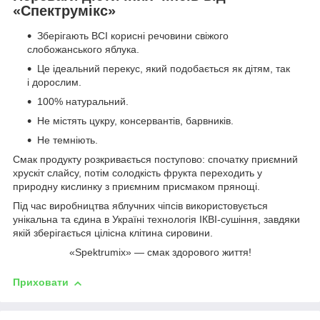
«Спектрумікс»
Зберігають ВСІ корисні речовини свіжого
слобожанського яблука.
Це ідеальний перекус, який подобається як дітям, так
і дорослим.
100% натуральний.
Не містять цукру, консервантів, барвників.
Не темніють.
Смак продукту розкривається поступово: спочатку приємний
хрускіт слайсу, потім солодкість фрукта переходить у
природну кислинку з приємним присмаком прянощі.
Під час виробництва яблучних чіпсів використовується
унікальна та єдина в Україні технологія ІКВІ-сушіння, завдяки
якій зберігається цілісна клітина сировини.
«Spektrumix» — смак здорового життя!
Приховати