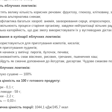
ть яблучних ломтиків:
стять велику кількість корисних речовин: фруктозу, глюкозу, клітковину, з
ачна альтернатива снекам;
офілактика багатьох хвороб: анемія, захворювання серця, атеросклероз, 
овільнюють процеси старіння організму, завдяки нейтралізації вільних ра
зька калорійність, що дає змогу використовувати їх у вуглеводних дієтах
вання в кулінарії яблучних ломтиків:
користовуються для приготування компотів, киселів;
я приготування пудингів;
я начинок у випічці: пирогів, булочок, печива;
ізноманітнять смак вівсяних, рисових, гречаних, пшеничних каш;
дійдуть як смачне доповнення до йогуртам, десертам. Чудове смакове п
блучних ломтиків:
луко сушене — 100%
 цінність на 100 г готового продукту:
и - 0,1 г;
глеводи - 59 г;
ки - 2,2 г;
ль — 0,03 г.
ична цінність порції:
1044,1 кДж/245,7 ккал