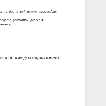
алізо, йод, магній, пектин, флавоноїди;
подагра, ревматизм, депресія;
дикалів;
.
оєднання шоколаду та яблучних скибочок.