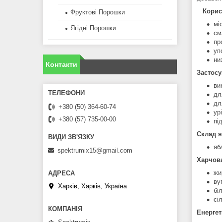
Корис
Фруктові Порошки
мі
Ягідні Порошки
см
пр
уп
ни
Контакти
Застосу
ви
дл
дл
+380 (50) 364-60-74
ур
+380 (57) 735-00-00
пі
Склад я
яб
spektrumix15@gmail.com
Харчова
жир
ву
Харків, Харків, Україна
біл
сі
Енергет