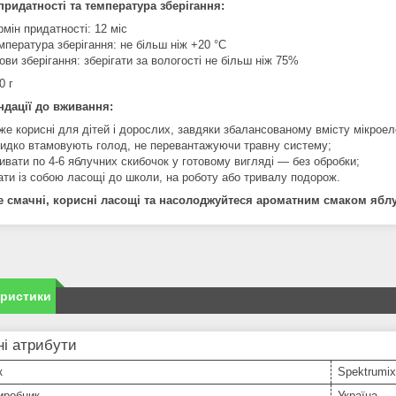
придатності та температура зберігання:
рмін придатності: 12 міс
мпература зберігання: не більш ніж +20 °C
ови зберігання: зберігати за вологості не більш ніж 75%
0 г
дації до вживання:
же корисні для дітей і дорослих, завдяки збалансованому вмісту мікроел
идко втамовують голод, не перевантажуючи травну систему;
ивати по 4-6 яблучних скибочок у готовому вигляді — без обробки;
ати із собою ласощі до школи, на роботу або тривалу подорож.
 смачні, корисні ласощі та насолоджуйтеся ароматним смаком яблу
еристики
і атрибути
к
Spektrumix
иробник
Україна