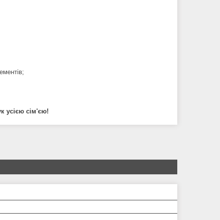
ементів;
к усією сім'єю!