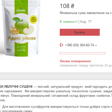
108 ₴
Мінімальна сума замовлення на с
В наявності
Код:
77
Купити
+380 (50) 364-60-74
повернення товару протягом 14 д
И ЯБЛУЧНІ СУШЕНІ
— якісний, натуральний продукт, який підходить для
не харчування. Ми використовуємо унікальну технологію сушіння, завдяки
 яблук. Повноцінний мінеральний і вітамінний склад фруктових скибочок 
кою.
!
Для виготовлення сухофруктів використовуються тільки добірні сорти я
і підсилювачів смаку.