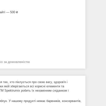
айті — 500 ₴
нів
за домовленістю
 тих, хто піклується про свою вагу, здоров'я і
 якій зберігаються всі корисні елементи та
ТМ Spektrumix робить їх незамінним сніданком і
блук. У нашому продукті немає барвників, консервантів,