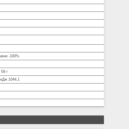
шене -100%
; 59 г
/кДж 1044,1