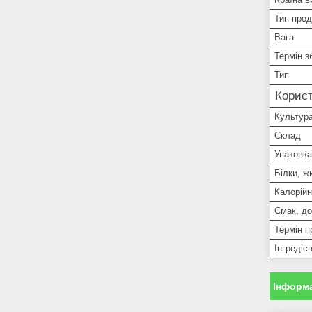
Тип прод
Вага
Термін з
Тип
Корист
Культур
Склад
Упаковка
Білки, ж
Калорійн
Смак, д
Термін п
Інгредіє
Інформа