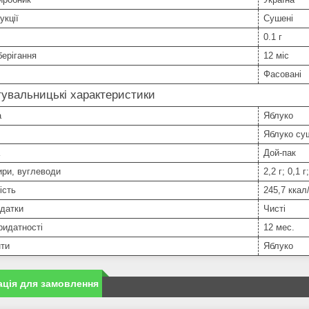
укції
Сушені
0.1 г
берігання
12 міс
Фасовані
увальницькі характеристики
а
Яблуко
Яблуко су
Дой-пак
ири, вуглеводи
2,2 г; 0,1 г
ість
245,7 ккал
одатки
Чисті
ридатності
12 мес.
нти
Яблуко
ція для замовлення