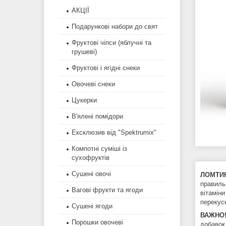
АКЦІЇ
Подарункові набори до свят
Фруктові чіпси (яблучні та
грушеві)
Фруктові і ягідні снеки
Овочеві снеки
Цукерки
В'ялені помідори
Ексклюзив від "Spektrumix"
Компотні суміші із
сухофруктів
Сушені овочі
ЛОМТИК
правиль
Вагові фрукти та ягоди
вітаміни
перекус
Сушені ягоди
ВАЖНО
Порошки овочеві
добавок 