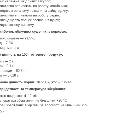
рисна заміна шкідливих закусок;
риятливо впливають на роботу кишківника;
водять з організму токсини та зайву рідину;
риятливо впливають на роботу серця;
ишвидшують процес засвоєння цукру;
ищає жовчну систему.
кибочок яблучних сушених із корицею:
луко сушене — 91,5%;
д – 7,6%;
риця мелена
 цінність на 100 г готового продукту:
лки — 2 г;
и - 0,1 г;
глеводи – 60,8 г;
ль — 0,028 г.
ична цінність порції:
1072,1 кДж/252,3 ккал
придатності та температура зберігання:
рмін придатності: 12 міс
мпература зберігання: не більш ніж +20 °C
ови зберігання: зберігати за вологості не більш ніж 75%
0 г