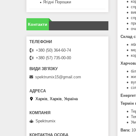
ко
Ягідні Порошки
сп
ви
сп
пр
Контакти
оч
Склад с
яб
ме
+380 (50) 364-60-74
ко
+380 (57) 735-00-00
Харчова
бі
жир
spektrumix15@gmail.com
ву
сі
Енергет
Харків, Харків, Україна
Термін 
Те
Те
Spektrumix
Ум
Вага:
10