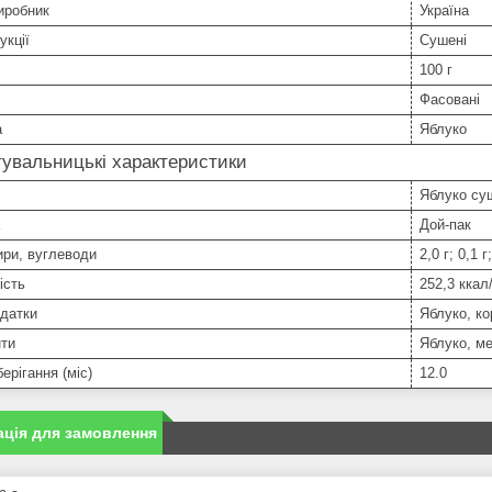
иробник
Україна
укції
Сушені
100 г
Фасовані
а
Яблуко
увальницькі характеристики
Яблуко су
Дой-пак
ири, вуглеводи
2,0 г; 0,1 г
ість
252,3 ккал
одатки
Яблуко, ко
нти
Яблуко, ме
ерігання (міс)
12.0
ція для замовлення