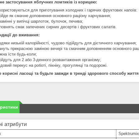
не застосування яблучних ломтиків із корицею:
користовуються для приготування холодних і гарячих фруктових напоїв: ч
дійде як смачне доповнення основного раціону харчування;
замінні у випічці шарлоток, булочок, печива;
повнять смак запечених сирних десертів і фруктових салатів.
дації до вживання:
вдяки низькій калорійності, чудово підійдуть для дієтичного харчування;
ануть прекрасною заміною вечері та смачним доповненням основного рац
жна їсти будь-коли;
дійдуть для 2 або 3-денного розвантаження організму;
довий перекус на роботі, пікніку, прогулянці та подорожі.
 корисні ласощі та будьте завжди в тренді здорового способу життя
еристики
і атрибути
к
Spektrumix