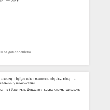
айті — 500 ₴
нів
за домовленістю
кориці, підійде всім незалежно від віку, місця та
ікальним у використанні.
антів і барвників. Додавання кориці сприяє швидкому
маком.