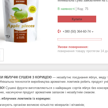
Мінімальна сума замовлення на с
В наявності
Код:
75
Купити
+380 (50) 364-60-74
повернення товару протягом 14 д
И ЯБЛУЧНІ СУШЕНІ З КОРИЦЕЮ
— незабутнє поєднання яблук, меду та 
 Унікальна технологія виробництва ароматних ломтиків робить продукт ун
ВО!
Сушені фрукти виготовляються з найкращих сортів яблук без консерв
нню, насичуючи продукт ароматним запахом і незабутнім с
 яблучних ломтиків із корицею:
агачують організм великою кількістю мінералів і вітамінів;