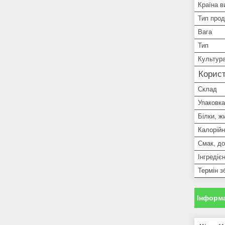
Країна в
Тип прод
Вага
Тип
Культур
Корист
Склад
Упаковка
Білки, ж
Калорійн
Смак, д
Інгредіє
Термін зб
Інформа