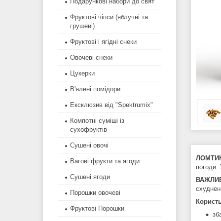
Подарункові набори до свят
Фруктові чіпси (яблучні та
грушеві)
Фруктові і ягідні снеки
Овочеві снеки
Цукерки
В'ялені помідори
Ексклюзив від "Spektrumix"
Компотні суміші із
сухофруктів
Сушені овочі
ЛОМТИК
Вагові фрукти та ягоди
погоди.
Сушені ягоди
ВАЖЛИ
схудне
Порошки овочеві
Користь
Фруктові Порошки
зб