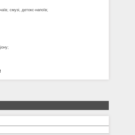
аїв; смузі, детокс-напоїв;
іону;
!