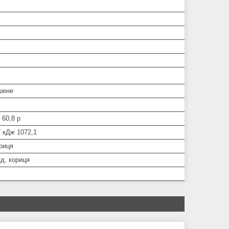
шене
; 60,8 р
/ кДж 1072,1
риця
д, кориця