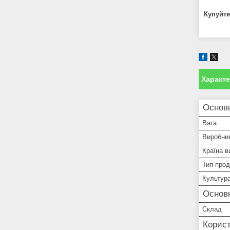
Купуйте
Характ
Основн
Вага
Виробни
Країна в
Тип прод
Культур
Основ
Склад
Корист