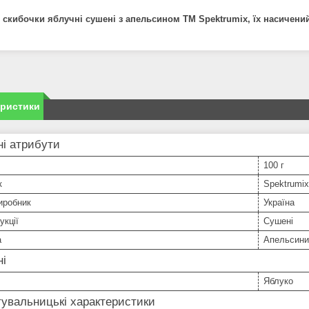
 скибочки яблучні сушені з апельсином ТМ Spektrumix, їх насичени
еристики
і атрибути
100 г
к
Spektrumix
иробник
Україна
укції
Сушені
а
Апельсини
ні
Яблуко
увальницькі характеристики