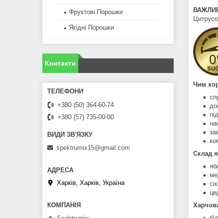
ВАЖЛИ
Фруктові Порошки
Цитрусо
Ягідні Порошки
Контакти
Чим кор
сп
+380 (50) 364-60-74
до
пі
+380 (57) 735-00-00
на
за
ко
spektrumix15@gmail.com
Склад я
яб
ме
Харків, Харків, Україна
сі
це
Харчова
бі