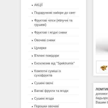
АКЦІЇ
Подарункові набори до свят
Фруктові чіпси (яблучні та
грушеві)
Фруктові і ягідні снеки
Овочеві снеки
Цукерки
В'ялені помідори
Ексклюзив від "Spektrumix"
Компотні суміші із
сухофруктів
Сушені овочі
ЛОМТИК
Вагові фрукти та ягоди
допомог
бадьоро
Сушені ягоди
Вашим б
Порошки овочеві