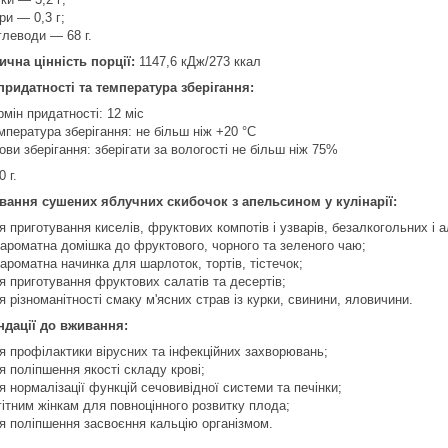
ри — 0,3 г;
глеводи — 68 г.
ична цінність порції:
1147,6 кДж/273 ккал
придатності та температура зберігання:
рмін придатності: 12 міс
мпература зберігання: не більш ніж +20 °C
ови зберігання: зберігати за вологості не більш ніж 75%
 г.
вання сушених яблучних скибочок з апельсином у кулінарії:
я приготування киселів, фруктових компотів і узварів, безалкогольних і а
 ароматна домішка до фруктового, чорного та зеленого чаю;
 ароматна начинка для шарлоток, тортів, тістечок;
я приготування фруктових салатів та десертів;
я різноманітності смаку м'ясних страв із курки, свинини, яловичини.
дації до вживання:
я профілактики вірусних та інфекційних захворювань;
я поліпшення якості складу крові;
я нормалізації функцій сечовивідної системи та печінки;
гітним жінкам для повноцінного розвитку плода;
я поліпшення засвоєння кальцію організмом.