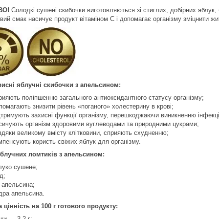
ВО!
Солодкі сушені скибочки виготовляються зі стиглих, добірних яблук,
вий смак насичує продукт вітаміном С і допомагає організму зміцнити жи
исні яблучні скибочки з апельсином:
рияють поліпшенню загального антиоксидантного статусу організму;
помагають знизити рівень «поганого» холестерину в крові;
дтримують захисні функції організму, перешкоджаючи виникненню інфекцій
сичують організм здоровими вуглеводами та природними цукрами;
вдяки великому вмісту клітковини, сприяють схудненню;
мпенсують користь свіжих яблук для організму.
блучних ломтиків з апельсином:
луко сушене;
д;
к апельсина;
дра апельсина.
 цінність на 100 г готового продукту:
лки — 3,2 г;