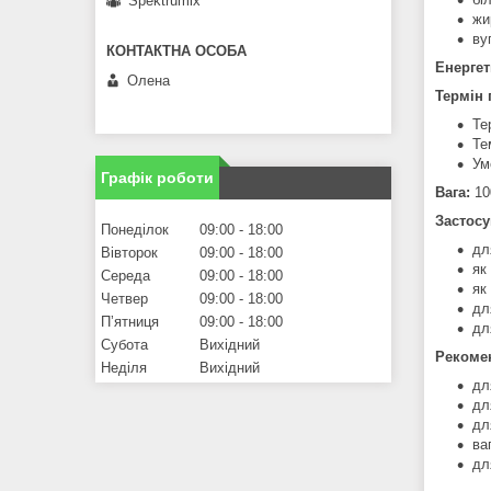
Spektrumix
жи
ву
Енергет
Олена
Термін 
Те
Те
Ум
Графік роботи
Вага:
100
Застосу
Понеділок
09:00
18:00
дл
Вівторок
09:00
18:00
як
Середа
09:00
18:00
як
Четвер
09:00
18:00
дл
Пʼятниця
09:00
18:00
дл
Субота
Вихідний
Рекомен
Неділя
Вихідний
дл
дл
дл
ва
дл