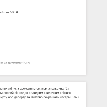
айті — 500 ₴
нів
за домовленістю
шених яблук з ароматним смаком апельсина. За
ьсиновий сік надає солодким скибочкам свіжого і
екусу або десерту та миттєво покращать настрій Вам і