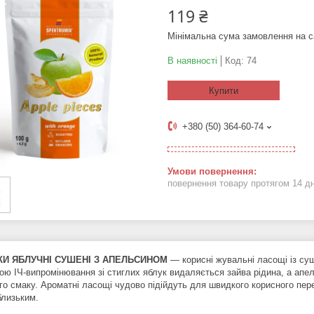
119 ₴
Мінімальна сума замовлення на с
В наявності
Код:
74
Купити
+380 (50) 364-60-74
повернення товару протягом 14 д
И ЯБЛУЧНІ СУШЕНІ З АПЕЛЬСИНОМ
— корисні жувальні ласощі із су
ою ІЧ-випромінювання зі стиглих яблук видаляється зайва рідина, а апел
го смаку. Ароматні ласощі чудово підійдуть для швидкого корисного пер
лизьким.