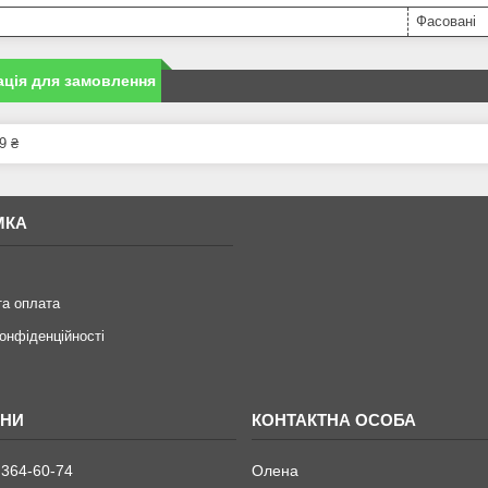
Фасовані
ція для замовлення
9 ₴
МКА
та оплата
конфіденційності
 364-60-74
Олена