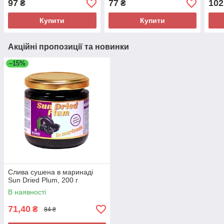
97
77
102
₴
₴
Купити
Купити
Акційні пропозиції та новинки
–15%
Слива сушена в маринаді
Sun Dried Plum, 200 г
В наявності
71,40
₴
84 ₴