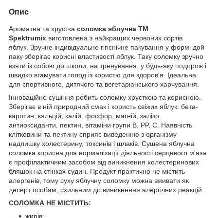
Опис
Ароматна та хрустка
соломка яблучна ТМ
Spektrumix
виготовлена
з найкращих червоних сортів
яблук. Зручне індивідуальне гігієнічне пакування у формі дой
паку зберігає корисні властивості яблук. Таку соломку зручно
взяти із собою до школи, на тренування, у будь-яку подорож і
швидко вгамувати голод із користю для здоров'я. Ідеальна
для спортивного, дитячого та вегетаріанського харчування.
Інноваційне сушіння робить соломку хрусткою та корисною.
Зберігає в ній природний смак і користь свіжих яблук: бета-
каротин, кальцій, калій, фосфор, магній, залізо,
антиоксиданти, пектин, вітаміни групи B, PP, C. Наявність
клітковини та пектину сприяє виведенню з організму
надлишку холестерину, токсинів і шлаків. Сушена яблучна
соломка корисна для нормалізації діяльності серцевого м'яза
є профілактичним засобом від виникнення холестеринових
бляшок на стінках судин. Продукт практично не містить
алергенів, тому суху яблучну соломку можна вживати як
десерт особам, схильним до виникнення алергічних реакцій.
СОЛОМКА
НЕ МІСТИТЬ:
жирів;