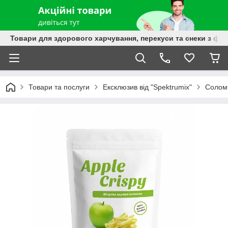
Товари для здорового харчування, перекуси та снеки з фру
Товари та послуги
Ексклюзив від "Spektrumix"
Соломк