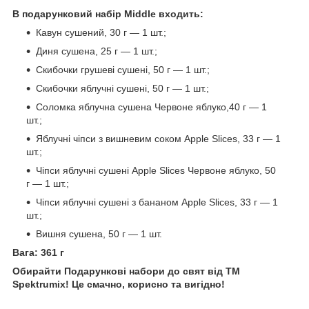
В
подарунковий
набір
Middle
входить
:
Кавун сушений, 30 г — 1 шт.;
Диня сушена, 25 г — 1 шт.;
Скибочки грушеві сушені, 50 г — 1 шт.;
Скибочки яблучні сушені, 50 г — 1 шт.;
Соломка яблучна сушена Червоне яблуко,40 г — 1
шт.;
Яблучні чіпси з вишневим соком Apple Slices, 33 г — 1
шт.;
Чіпси яблучні сушені Apple Slices Червоне яблуко, 50
г — 1 шт.;
Чіпси яблучні сушені з бананом Apple Slices, 33 г — 1
шт.;
Вишня сушена, 50 г — 1 шт.
Вага: 361
г
Обирайти Подарункові набори до свят від ТМ
Spektrumix! Це смачно, корисно та вигідно!