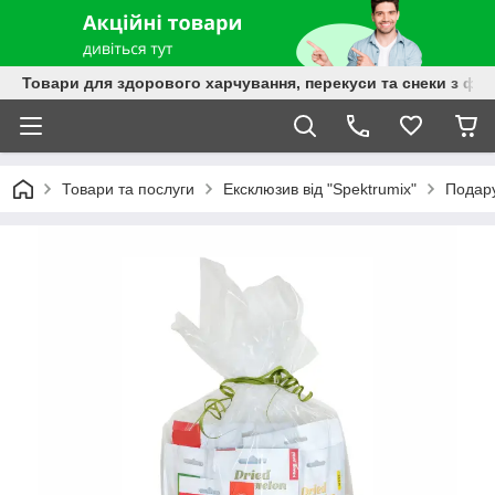
Товари для здорового харчування, перекуси та снеки з фру
Товари та послуги
Ексклюзив від "Spektrumix"
Подару