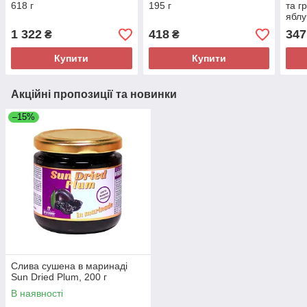
618 г
195 г
та г
яблу
1 322
418
347
₴
₴
Купити
Купити
Акційні пропозиції та новинки
–15%
Слива сушена в маринаді
Sun Dried Plum, 200 г
В наявності