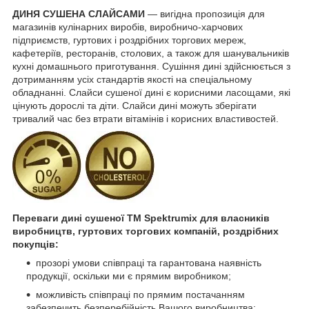
ДИНЯ СУШЕНА СЛАЙСАМИ
— вигідна пропозиція для
магазинів кулінарних виробів, виробничо-харчових
підприємств, гуртових і роздрібних торгових мереж,
кафетеріїв, ресторанів, столових, а також для шанувальників
кухні домашнього приготування. Сушіння дині здійснюється з
дотриманням усіх стандартів якості на спеціальному
обладнанні. Слайси сушеної дині є корисними ласощами, які
цінують дорослі та діти. Слайси дині можуть зберігати
тривалий час без втрати вітамінів і корисних властивостей.
Переваги дині сушеної ТМ Spektrumix для власників
виробництв, гуртових торгових компаній, роздрібних
покупців:
прозорі умови співпраці та гарантована наявність
продукції, оскільки ми є прямим виробником;
можливість співпраці по прямим постачанням
забезпечить безперебійність Вашого виробництва;