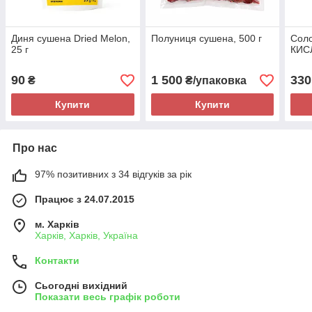
Диня сушена Dried Melon,
Полуниця сушена, 500 г
Соло
25 г
КИС
90
1 500
330
₴
₴/упаковка
Купити
Купити
Про нас
97% позитивних з 34 відгуків за рік
Працює з 24.07.2015
м. Харків
Харків, Харків, Україна
Контакти
Сьогодні вихідний
Показати весь графік роботи