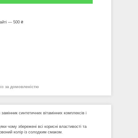
айті — 500 ₴
нів
за домовленістю
замінник синтетичних вітамінних комплексів і
ки чому збережені всі корисні властивості та
рвоний колір із солодким смаком.