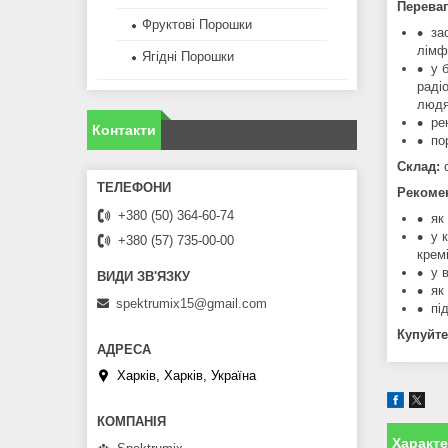
Переваг
Фруктові Порошки
за
лімф
Ягідні Порошки
у 
раді
людя
ре
Контакти
по
Склад:
Рекоме
+380 (50) 364-60-74
як
у 
+380 (57) 735-00-00
кремі
у 
як
spektrumix15@gmail.com
пі
Купуйте
Харків, Харків, Україна
Характ