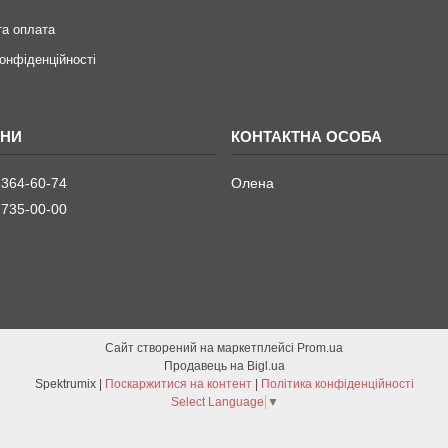
та оплата
конфіденційності
 364-60-74
Олена
 735-00-00
Сайт створений на маркетплейсі
Prom.ua
Продавець на Bigl.ua
Spektrumix |
Поскаржитися на контент
|
Політика конфіденційності
Select Language
▼