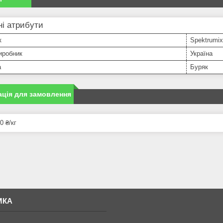
і атрибути
к
Spektrumix
иробник
Україна
а
Буряк
ція для замовлення
0 ₴/кг
МКА