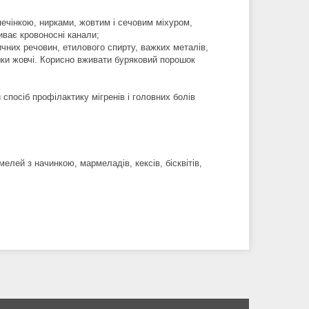
печінкою, нирками, жовтим і сечовим міхуром,
ває кровоносні канали;
ичних речовин, етилового спирту, важких металів,
шки жовчі. Корисно вживати буряковий порошок
 спосіб профілактику мігренів і головних болів
лей з начинкою, мармеладів, кексів, бісквітів,