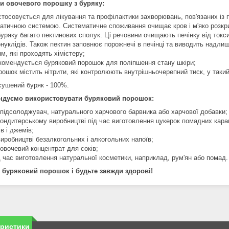
и овочевого порошку з буряку:
стосовується для лікування та профілактики захворювань, пов'язаних із 
атичною системою. Систематичне споживання очищає кров і м'яко розкри
буряку багато пектинових сполук. Ці речовини очищають печінку від токс
онуклідів. Також пектин заповнює порожнечі в печінці та виводить надли
м, які проходять хімієтеру;
комендується буряковий порошок для поліпшення стану шкіри;
рошок містить нітрити, які контролюють внутрішньочерепний тиск, у такий
сушений буряк - 100%.
ндуємо використовувати буряковий порошок:
 підсолоджувач, натурального харчового барвника або харчової добавки;
кондитерському виробництві під час виготовлення цукерок помадних караме
в і джемів;
виробництві безалкогольних і алкогольних напоїв;
 овочевий концентрат для соків;
д час виготовлення натуральної косметики, наприклад, рум'ян або помад.
 буряковий порошок і будьте завжди здорові!
еристики