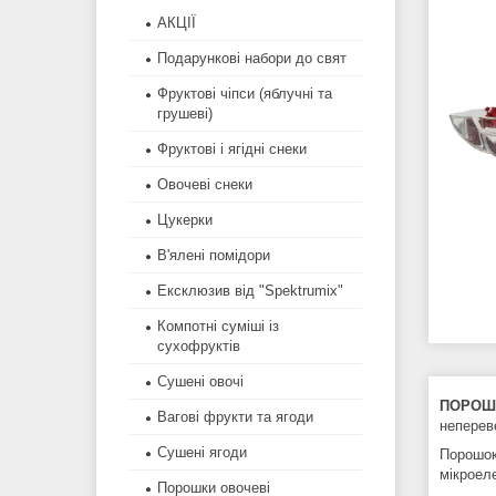
АКЦІЇ
Подарункові набори до свят
Фруктові чіпси (яблучні та
грушеві)
Фруктові і ягідні снеки
Овочеві снеки
Цукерки
В'ялені помідори
Ексклюзив від "Spektrumix"
Компотні суміші із
сухофруктів
Сушені овочі
ПОРОШ
Вагові фрукти та ягоди
неперев
Сушені ягоди
Порошок
мікроел
Порошки овочеві