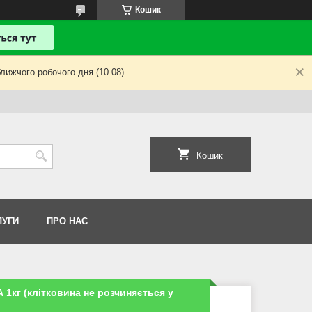
Кошик
лижчого робочого дня (10.08).
Кошик
ЛУГИ
ПРО НАС
1кг (клітковина не розчиняється у