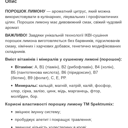
Опис
ПОРОШОК ЛИМОНУ
— ароматний цитрус, який можна
використовувати в кулінарних, лікувальних і профілактичних
цілях. Порошок лимону має дивовижний смак, свіжий чудовий
аромат.
ВАЖЛИВО!
Завдяки унікальній технології ІКВІ-сушіння
порошок лимона виготовляється без барвників, підсилювачів
смаку, хімічних і харчових добавок, генетично модифікованих
складників.
Вміст вітамінів і мінералів у сушеному лимоні (порошок):
Вітаміни:
А, В1 (тіамін), В2 (рибофлавін), В4 (холін),
В5 (пантотенова кислота), В6 (піридоксин), В7
(біотин), В9 (фолат), C, Е, PP.
Минералы:
кальцій, магній, натрій, калій, фосфор,
хлор, сірка, залізо, цинк, мідь, марганець, фтор,
молібден, бор.
Корисні властивості порошку лимону ТМ
Spektrumix:
зміцнює імунну систему;
пробуджує апетит і покращує травлення;
зменшує кількість холестерину в крові;