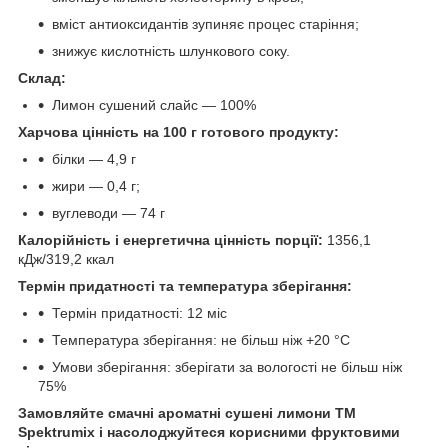
вміст антиоксидантів зупиняє процес старіння;
знижує кислотність шлункового соку.
Склад:
Лимон сушений слайс — 100%
Харчова цінність на 100 г готового продукту:
білки — 4,9 г
жири — 0,4 г;
вуглеводи — 74 г
Калорійність і енергетична цінність порції:
1356,1
кДж/319,2 ккал
Термін придатності та температура зберігання:
Термін придатності: 12 міс
Температура зберігання: не більш ніж +20 °C
Умови зберігання: зберігати за вологості не більш ніж
75%
Замовляйте смачні ароматні сушені лимони ТМ
Spektrumix і насолоджуйтеся корисними фруктовими