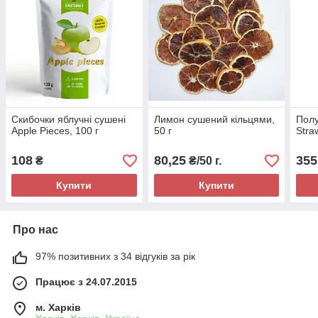
Скибочки яблучні сушені
Лимон сушений кільцями,
Полу
Apple Pieces, 100 г
50 г
Stra
108
80,25
355
₴
₴/50 г.
Купити
Купити
Про нас
97% позитивних з 34 відгуків за рік
Працює з 24.07.2015
м. Харків