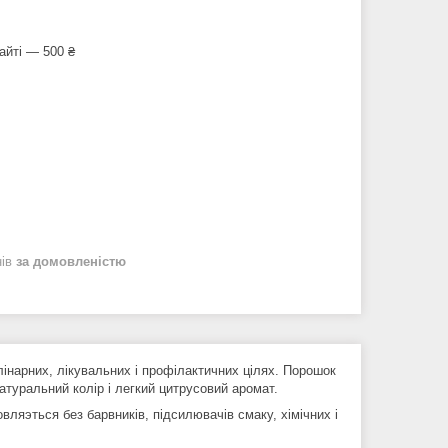
айті — 500 ₴
нів
за домовленістю
інарних, лікувальних і профілактичних цілях. Порошок
туральний колір і легкий цитрусовий аромат.
вляэться без барвників, підсилювачів смаку, хімічних і