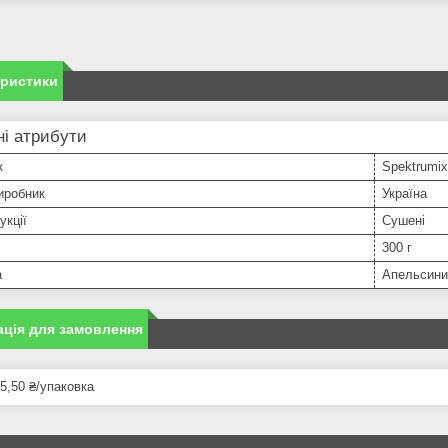
еристики
і атрибути
к
Spektrumix
иробник
Україна
укції
Сушені
300 г
а
Апельсини
ція для замовлення
5,50 ₴/упаковка