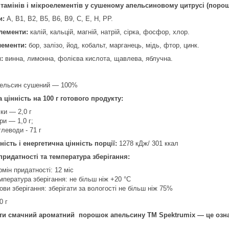
ітамінів і мікроелементів у сушеному апельсиновому цитрусі (порош
и:
А, В1, В2, В5, В6, В9, C, Е, Н, PP.
лементи:
калій, кальцій, магній, натрій, сірка, фосфор, хлор.
лементи:
бор, залізо, йод, кобальт, марганець, мідь, фтор, цинк.
и:
винна, лимонна, фолієва кислота, щавлева, яблучна.
ельсин сушений — 100%
 цінність на 100 г готового продукту:
лки — 2,0 г
ри — 1,0 г;
глеводи - 71 г
ність і енергетична цінність порції:
1278 кДж/ 301 ккал
придатності та температура зберігання:
рмін придатності: 12 міс
мпература зберігання: не більш ніж +20 °C
ови зберігання: зберігати за вологості не більш ніж 75%
0 г
и смачний ароматний порошок апельсину ТМ Spektrumix — це означ