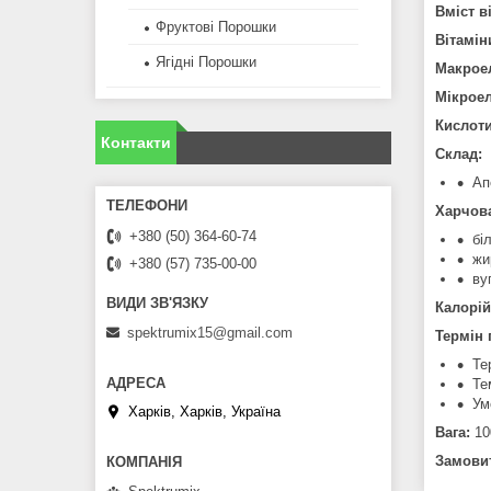
Вміст в
Фруктові Порошки
Вітамін
Ягідні Порошки
Макрое
Мікрое
Кислот
Контакти
Склад:
Ап
Харчова
+380 (50) 364-60-74
бі
жи
+380 (57) 735-00-00
ву
Калорій
spektrumix15@gmail.com
Термін 
Те
Те
Ум
Харків, Харків, Україна
Вага:
10
Замовит