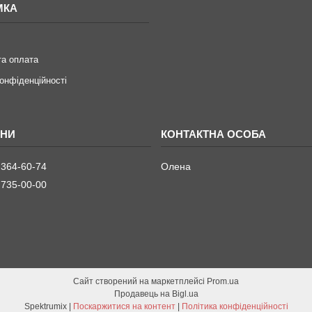
МКА
та оплата
конфіденційності
 364-60-74
Олена
 735-00-00
Сайт створений на маркетплейсі
Prom.ua
Продавець на Bigl.ua
Spektrumix |
Поскаржитися на контент
|
Політика конфіденційності