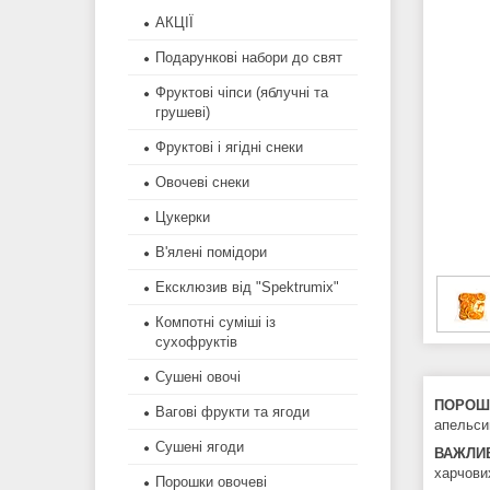
АКЦІЇ
Подарункові набори до свят
Фруктові чіпси (яблучні та
грушеві)
Фруктові і ягідні снеки
Овочеві снеки
Цукерки
В'ялені помідори
Ексклюзив від "Spektrumix"
Компотні суміші із
сухофруктів
Сушені овочі
ПОРОШ
Вагові фрукти та ягоди
апельси
Сушені ягоди
ВАЖЛИ
харчови
Порошки овочеві