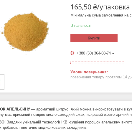
165,50 ₴/упаковка
Мінімальна сума замовлення на с
В наявності
Купити
+380 (50) 364-60-74
повернення товару протягом 14 д
ОК АПЕЛЬСИНУ
— ароматний цитрус, який можна використовувати в кул
ну має приємний помірно кисло-солодкий смак, яскравий жовтогарячий на
ВО!
Завдяки унікальній технології ІКВІ-сушіння порошок апельсину вигото
х добавок, генетично модифікованих складників.