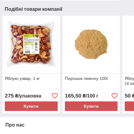
Подібні товари компанії
Яблуко узвар, 1 кг
Порошок лимону 100г
Яблу
(зі 
275
165,50
50
₴/упаковка
₴/100 г
₴
Купити
Купити
Про нас