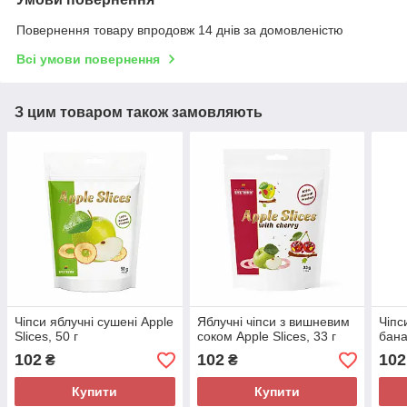
Повернення товару впродовж 14 днів за домовленістю
Всі умови повернення
З цим товаром також замовляють
Чіпси яблучні сушені Apple
Яблучні чіпси з вишневим
Чіпс
Slices, 50 г
соком Apple Slices, 33 г
бана
102
102
102
₴
₴
Купити
Купити