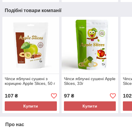
Подібні товари компанії
Чіпси яблучні сушені з
Чіпси яблучні сушені Apple
Чіпс
корицею Apple Slices, 50 г
Slices, 33г
Slice
107
97
102
₴
₴
Купити
Купити
Про нас