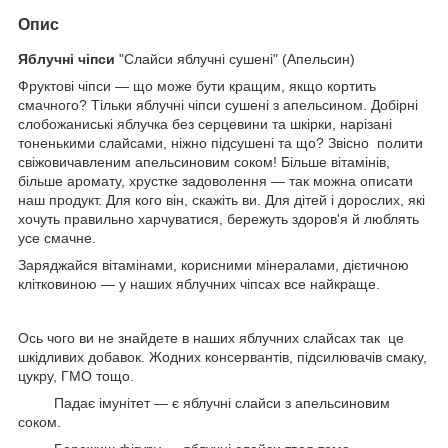
Опис
Яблучні чіпси
"Слайси яблучні сушені" (Апельсин)
Фруктові чіпси — що може бути кращим, якщо кортить
смачного? Тільки яблучні чіпси сушені з апельсином. Добірні
слобожаниські яблучка без серцевини та шкірки, нарізані
тоненькими слайсами, ніжно підсушені та що? Звісно полити
свіжовичавленим апельсиновим соком! Більше вітамінів,
більше аромату, хрустке задоволення — так можна описати
наш продукт. Для кого він, скажіть ви. Для дітей і дорослих, які
хочуть правильно харчуватися, бережуть здоров'я й люблять
усе смачне.
Заряджайся вітамінами, корисними мінералами, дієтичною
клітковиною — у наших яблучних чіпсах все найкраще.
Ось чого ви не знайдете в наших яблучних слайсах так це
шкідливих добавок. Жодних консервантів, підсилювачів смаку,
цукру, ГМО тощо.
Падає імунітет — є яблучні слайси з апельсиновим
соком.