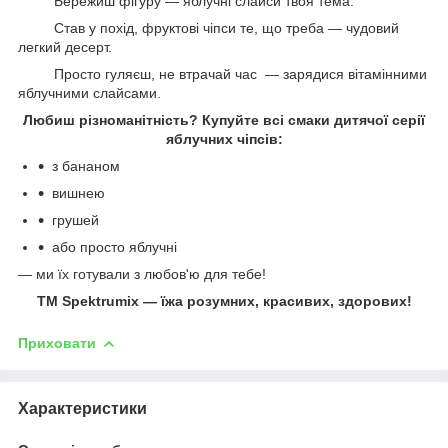
Бережиш фігуру — яблучні слайси твоя тема.
Став у похід, фруктові чіпси те, що треба — чудовий
легкий десерт.
Просто гуляєш, не втрачай час — зарядися вітамінними
яблучними слайсами.
Любиш різноманітність? Купуйте всі смаки дитячої серії
яблучних чіпсів:
з бананом
вишнею
грушей
або просто яблучні
— ми їх готували з любов'ю для тебе!
ТМ Spektrumix — їжа розумних, красивих, здорових!
Приховати
Характеристики