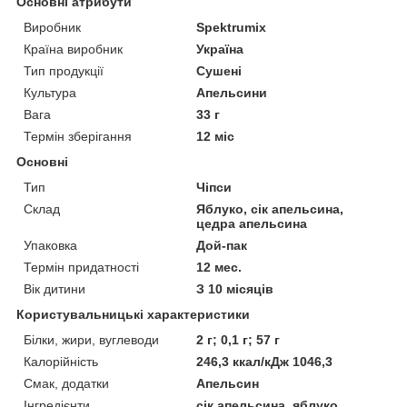
Основні атрибути
Виробник
Spektrumix
Країна виробник
Україна
Тип продукції
Сушені
Культура
Апельсини
Вага
33 г
Термін зберігання
12 міс
Основні
Тип
Чіпси
Склад
Яблуко, сік апельсина,
цедра апельсина
Упаковка
Дой-пак
Термін придатності
12 мес.
Вік дитини
З 10 місяців
Користувальницькі характеристики
Білки, жири, вуглеводи
2 г; 0,1 г; 57 г
Калорійність
246,3 ккал/кДж 1046,3
Смак, додатки
Апельсин
Інгредієнти
сік апельсина, яблуко,