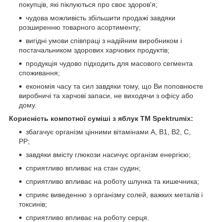
покупців, які піклуються про своє здоров'я;
чудова можливість збільшити продажі завдяки
розширенню товарного асортименту;
вигідні умови співпраці з надійним виробником і
постачальником здорових харчових продуктів;
продукція чудово підходить для масового сегмента
споживання;
економія часу та сил завдяки тому, що Ви поповнюєте
виробничі та харчові запаси, не виходячи з офісу або
дому.
Корисність компотної суміші з яблук ТМ Spektrumix:
збагачує організм цінними вітамінами А, В1, В2, С,
РР;
завдяки вмісту глюкози насичує організм енергією;
сприятливо впливає на стан судин;
сприятливо впливає на роботу шлунка та кишечника;
сприяє виведенню з організму солей, важких металів і
токсинів;
сприятливо впливає на роботу серця.