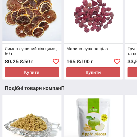
Лимон сушений кільцями,
Малина сушена ціла
Груш
50 г
та с
80,25
165
33,
₴/50 г.
₴/100 г
Купити
Купити
Подібні товари компанії