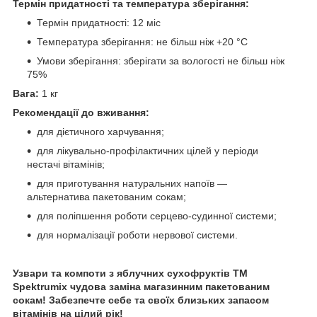
Термін придатності та температура зберігання:
Термін придатності: 12 міс
Температура зберігання: не більш ніж +20 °C
Умови зберігання: зберігати за вологості не більш ніж
75%
Вага:
1 кг
Рекомендації до вживання:
для дієтичного харчування;
для лікувально-профілактичних цілей у періоди
нестачі вітамінів;
для приготування натуральних напоїв —
альтернатива пакетованим сокам;
для поліпшення роботи серцево-судинної системи;
для нормалізації роботи нервової системи.
Узвари та компоти з яблучних сухофруктів ТМ
Spektrumix чудова заміна магазинним пакетованим
сокам! Забезпечте себе та своїх близьких запасом
вітамінів на цілий рік!