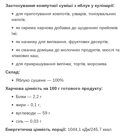
Застосування компутної суміші з яблук у кулінарії:
для приготування компотів, узварів, тонізувальних
напоїв;
як окрема харчова добавка до щоденних прийомів
їжі;
як начинку для випікання, фруктових десертів;
як смачна домішка до молочних продуктів, мюслі та
злакових каш;
для прикрашування випічки, тортів, морозива.
Склад:
Яблуко сушене — 100%
Харчова цінність на 100 г готового продукту:
Білки — 2,2 г
жири – 0,1 г;
вуглеводи — 59 г
сіль — 0,03 г
Енергетична цінність порції:
1044,1 кДж/245,7 ккал