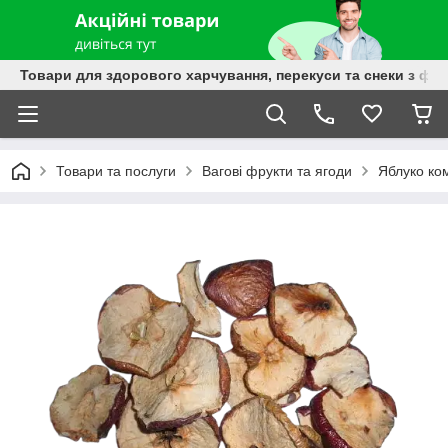
Товари для здорового харчування, перекуси та снеки з фру
Товари та послуги
Вагові фрукти та ягоди
Яблуко ком